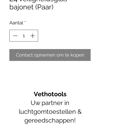
bajonet (Paar)
Aantal
*
Contact opnemen om te kopen
Vethotools
Uw partner in
luchtgomtoestellen &
gereedschappen!
info@vethotools.be