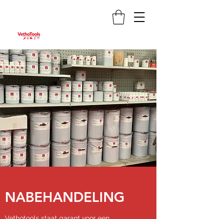
NABEHANDELING
Vethotools staat garant voor een