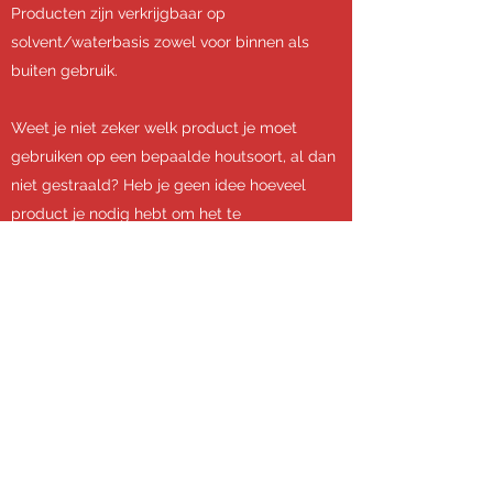
Producten zijn verkrijgbaar op
solvent/waterbasis zowel voor binnen als
buiten gebruik.
Weet je niet zeker welk product je moet
gebruiken op een bepaalde houtsoort, al dan
niet gestraald? Heb je geen idee hoeveel
product je nodig hebt om het te
behandelen? Aarzel niet ons te contacteren
en wij geven jou professioneel advies van A -
Z!
Vethotools
Uw partner in
luchtgomtoestellen &