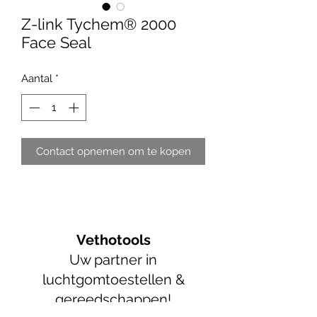
Z-link Tychem® 2000
Face Seal
Aantal
*
Contact opnemen om te kopen
Vethotools
Uw partner in
luchtgomtoestellen &
gereedschappen!