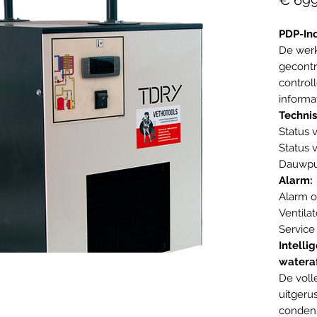
€ 699
PDP-Ind
De werk
gecontr
control
informat
Technis
Status 
Status 
Dauwpu
Alarm:
Alarm o
Ventila
Service
Intelli
watera
De voll
uitgeru
condens