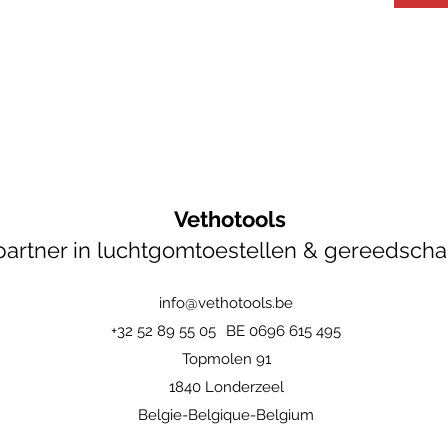
Vethotools
artner in luchtgomtoestellen & gereedsch
info@vethotools.be
+32 52 89 55 05
BE 0696 615 495
Topmolen 91
1840 Londerzeel
Belgie-Belgique-Belgium