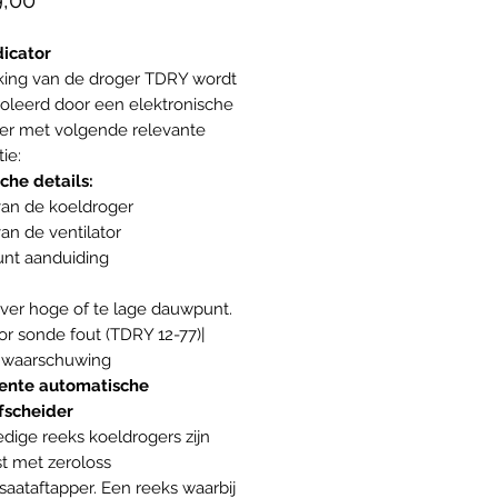
,00
icator
ing van de droger TDRY wordt
oleerd door een elektronische
ler met volgende relevante
ie:
che details:
van de koeldroger
van de ventilator
nt aanduiding
ver hoge of te lage dauwpunt.
tor sonde fout (TDRY 12-77)|
 waarschuwing
gente automatische
fscheider
edige reeks koeldrogers zijn
st met zeroloss
aataftapper. Een reeks waarbij