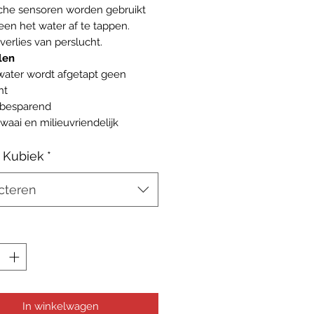
sche sensoren worden gebruikt
leen het water af te tappen.
verlies van perslucht.
len
water wordt afgetapt geen
ht
ebesparend
waai en milieuvriendelijk
 Kubiek
*
cteren
In winkelwagen