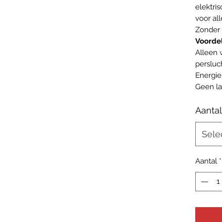
elektri
voor al
Zonder 
Voorde
Alleen 
persluc
Energi
Geen la
Aantal
Sele
Aantal
*