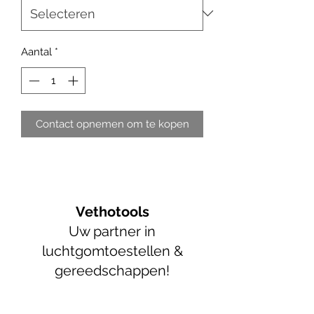
Aantal
*
Contact opnemen om te kopen
Vethotools
Uw partner in
luchtgomtoestellen &
gereedschappen!
info@vethotools.be