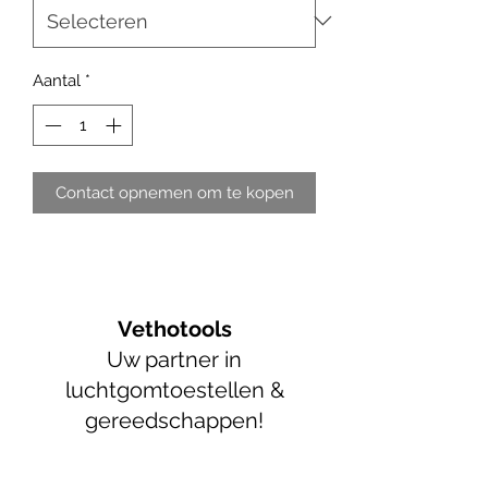
Aantal
*
Contact opnemen om te kopen
Vethotools
Uw partner in
luchtgomtoestellen &
gereedschappen!
info@vethotools.be