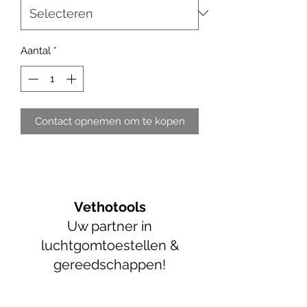
Aantal
*
Contact opnemen om te kopen
Vethotools
Uw partner in
luchtgomtoestellen &
gereedschappen!
info@vethotools.be