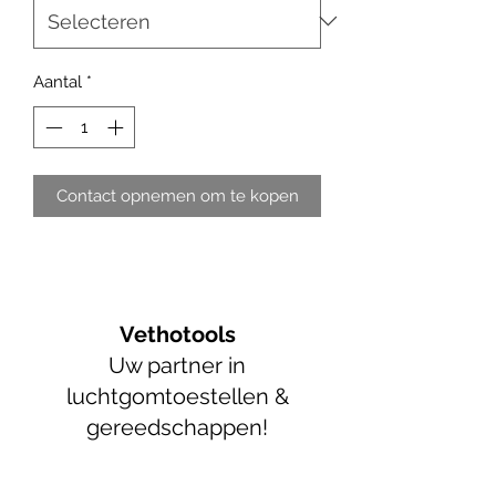
Aantal
*
Contact opnemen om te kopen
Vethotools
Uw partner in
luchtgomtoestellen &
gereedschappen!
info@vethotools.be