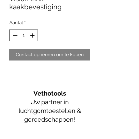
kaakbevestiging
Aantal
*
Contact opnemen om te kopen
Vethotools
Uw partner in
luchtgomtoestellen &
gereedschappen!
info@vethotools.be