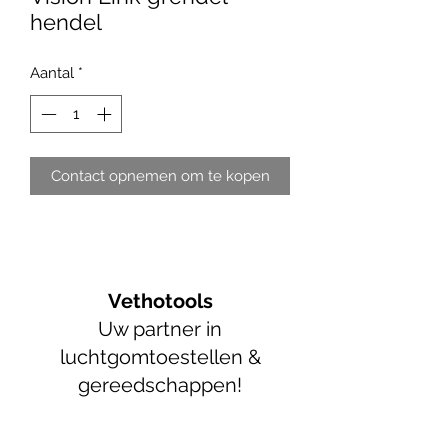
hendel
Aantal
*
Contact opnemen om te kopen
Vethotools
Uw partner in
luchtgomtoestellen &
gereedschappen!
info@vethotools.be