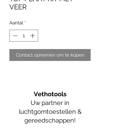
VEER
Aantal
*
Contact opnemen om te kopen
Vethotools
Uw partner in
luchtgomtoestellen &
gereedschappen!
info@vethotools.be