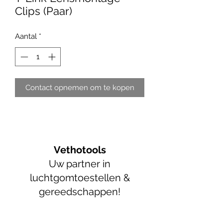
Clips (Paar)
Aantal
*
Contact opnemen om te kopen
Vethotools
Uw partner in
luchtgomtoestellen &
gereedschappen!
info@vethotools.be