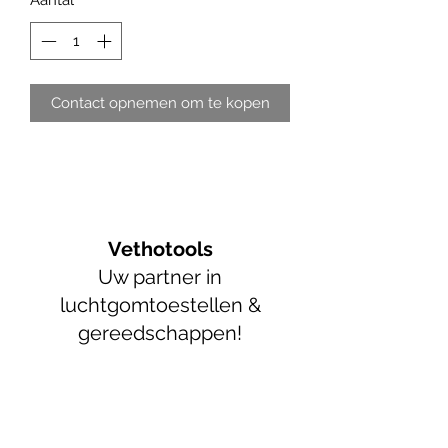
Contact opnemen om te kopen
Vethotools
Uw partner in
luchtgomtoestellen &
gereedschappen!
info@vethotools.be
+32 52 89 55 05