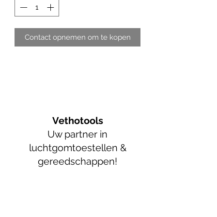
Contact opnemen om te kopen
Vethotools
Uw partner in
luchtgomtoestellen &
gereedschappen!
info@vethotools.be
+32 52 89 55 05