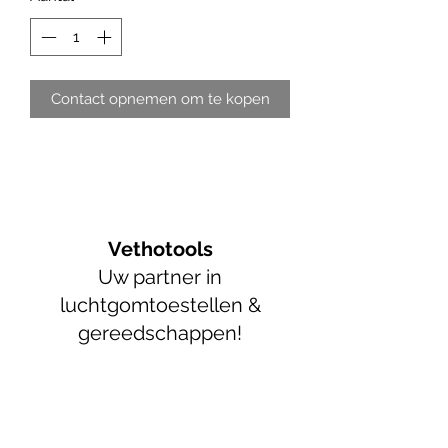
Contact opnemen om te kopen
Vethotools
Uw partner in
luchtgomtoestellen &
gereedschappen!
info@vethotools.be
+32 52 89 55 05