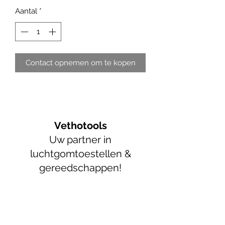
Aantal
*
Contact opnemen om te kopen
Vethotools
Uw partner in
luchtgomtoestellen &
gereedschappen!
info@vethotools.be
+32 52 89 55 05