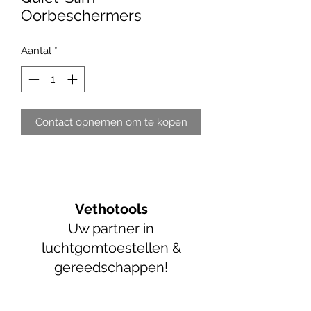
Oorbeschermers
Aantal
*
Contact opnemen om te kopen
Vethotools
Uw partner in
luchtgomtoestellen &
gereedschappen!
info@vethotools.be