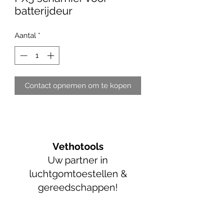
batterijdeur
Aantal
*
Contact opnemen om te kopen
Vethotools
Uw partner in
luchtgomtoestellen &
gereedschappen!
info@vethotools.be