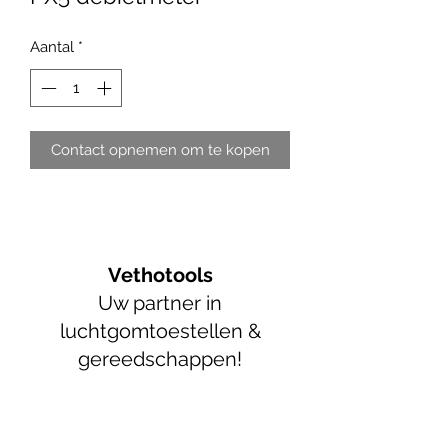
Aantal
*
Contact opnemen om te kopen
Vethotools
Uw partner in
luchtgomtoestellen &
gereedschappen!
info@vethotools.be