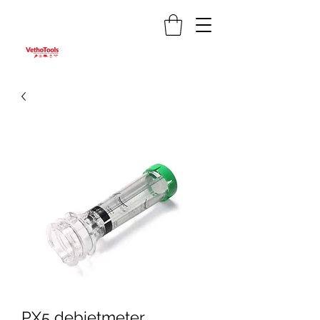
PX5 debietmeter