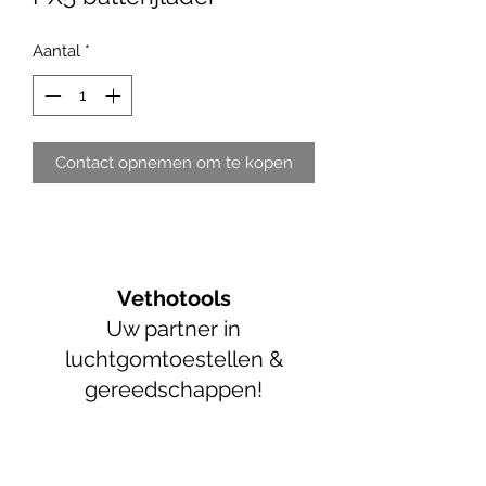
Aantal
*
Contact opnemen om te kopen
Vethotools
Uw partner in
luchtgomtoestellen &
gereedschappen!
info@vethotools.be