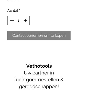
Aantal
*
Contact opnemen om te kopen
Vethotools
Uw partner in
luchtgomtoestellen &
gereedschappen!
info@vethotools.be
+32 52 89 55 05