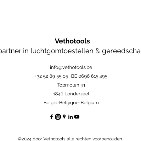
Vethotools
artner in luchtgomtoestellen & gereedsch
info@vethotools.be
+32 52 89 55 05
BE 0696 615 495
Topmolen 91
1840 Londerzeel
Belgie-Belgique-Belgium
©2024 door Vethotools alle rechten voorbehouden.