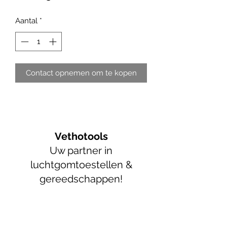
Aantal
*
Contact opnemen om te kopen
Vethotools
Uw partner in
luchtgomtoestellen &
gereedschappen!
info@vethotools.be
+32 52 89 55 05