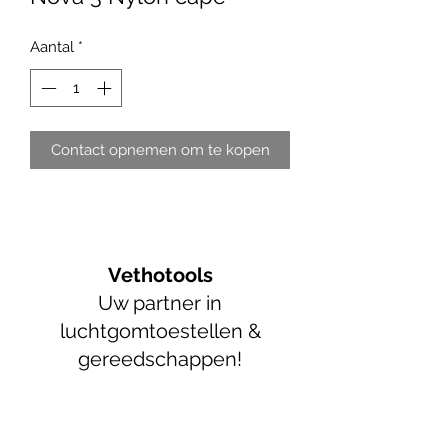
Aantal
*
Contact opnemen om te kopen
Vethotools
Uw partner in
luchtgomtoestellen &
gereedschappen!
info@vethotools.be