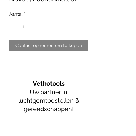
Aantal
*
Contact opnemen om te kopen
Vethotools
Uw partner in
luchtgomtoestellen &
gereedschappen!
info@vethotools.be