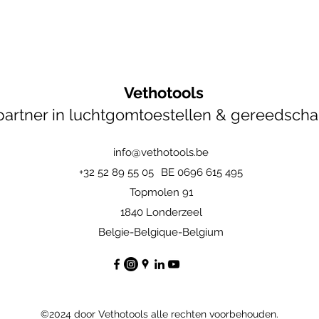
Vethotools
artner in luchtgomtoestellen & gereedsch
info@vethotools.be
+32 52 89 55 05
BE 0696 615 495
Topmolen 91
1840 Londerzeel
Belgie-Belgique-Belgium
©2024 door Vethotools alle rechten voorbehouden.