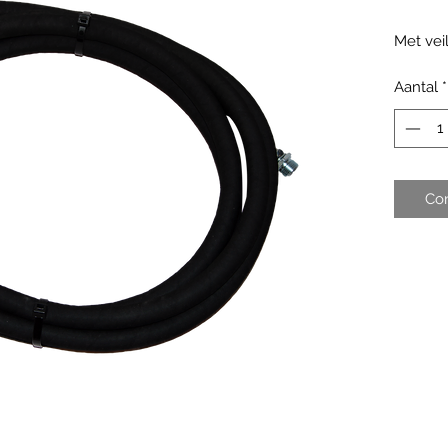
Met vei
Aantal
*
Co