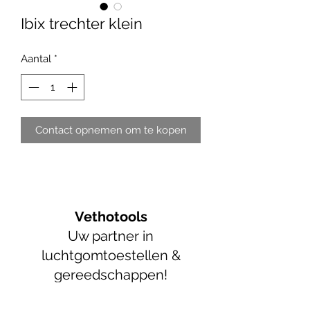
Ibix trechter klein
Aantal
*
Contact opnemen om te kopen
Vethotools
Uw partner in
luchtgomtoestellen &
gereedschappen!