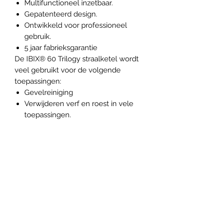
Multifunctioneel inzetbaar.
Gepatenteerd design.
Ontwikkeld voor professioneel
gebruik.
5 jaar fabrieksgarantie
De IBIX® 60 Trilogy straalketel wordt
veel gebruikt voor de volgende
toepassingen:
Gevelreiniging
Verwijderen verf en roest in vele
toepassingen.
Stralen van grote stalen
constructiewerken.
Mobiel zwaar straalwerk uitvoeren
met een handelbare straalunit.
Vethotools