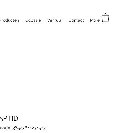
Producten
Occasie
Verhuur
Contact
More
25P HD
code: 36523641234523