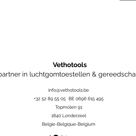
Vethotools
artner in luchtgomtoestellen & gereedsch
info@vethotools.be
+32 52 89 55 05
BE 0696 615 495
Topmolen 91
1840 Londerzeel
Belgie-Belgique-Belgium