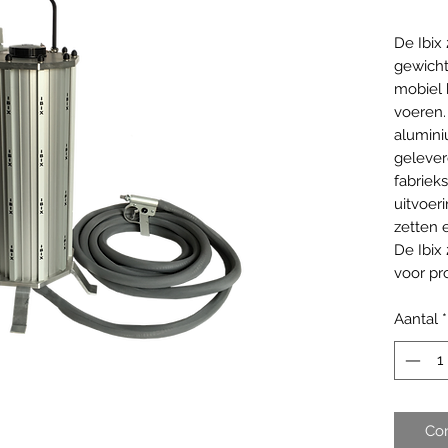
De Ibix 
gewicht
mobiel 
voeren.
alumini
gelever
fabrieks
uitvoeri
zetten 
De Ibix
voor pr
Aantal
*
Co