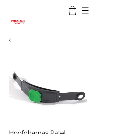
Hoofdharnas Ratel