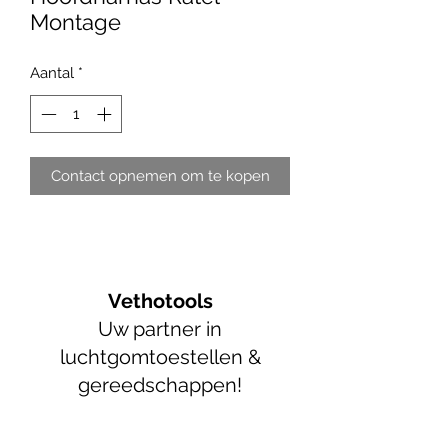
Montage
Aantal
*
Contact opnemen om te kopen
Vethotools
Uw partner in
luchtgomtoestellen &
gereedschappen!
info@vethotools.be