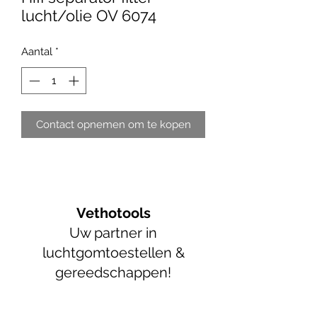
lucht/olie OV 6074
Aantal
*
Contact opnemen om te kopen
Vethotools
Uw partner in
luchtgomtoestellen &
gereedschappen!
info@vethotools.be