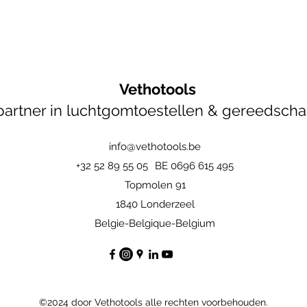
Vethotools
artner in luchtgomtoestellen & gereedsch
info@vethotools.be
+32 52 89 55 05
BE 0696 615 495
Topmolen 91
1840 Londerzeel
Belgie-Belgique-Belgium
©2024 door Vethotools alle rechten voorbehouden.