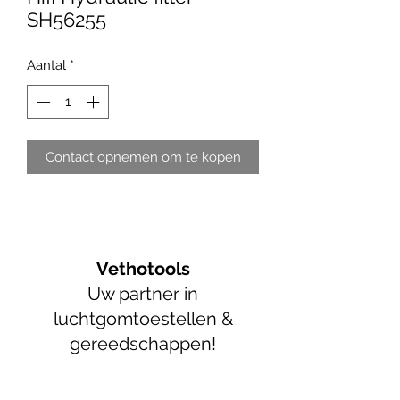
SH56255
Aantal
*
Contact opnemen om te kopen
Vethotools
Uw partner in
luchtgomtoestellen &
gereedschappen!
info@vethotools.be