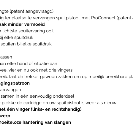
lengte (patent aangevraagd)
g ter plaatse te vervangen spuitpistool, met ProConnect (patent
 raak minder vermoeid
lichtste spuitervaring ooit
ij elke spuitdruk
 spuiten bij elke spuitdruk
passen
aan elke hand of situatie aan
ee, vier en nu ook met drie vingers
ik: laat de trekker gewoon zakken om op moeilijk bereikbare pl
ngingspatroon
 vervangen
en samen in één eenvoudig onderdeel
lekke de cartridge en uw spuitpistool is weer als nieuw
t één vinger (links- en rechtshandig)
twerp
moeiteloze hantering van slangen