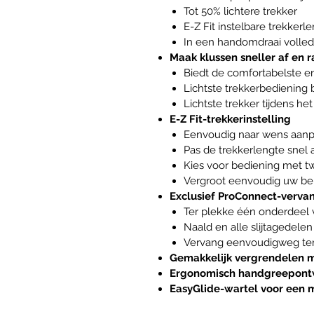
Tot 50% lichtere trekker
E-Z Fit instelbare trekker
In een handomdraai volledi
Maak klussen sneller af en
Biedt de comfortabelste en 
Lichtste trekkerbediening b
Lichtste trekker tijdens het
E-Z Fit-trekkerinstelling
Eenvoudig naar wens aan
Pas de trekkerlengte snel 
Kies voor bediening met tw
Vergroot eenvoudig uw bere
Exclusief ProConnect-verva
Ter plekke één onderdeel
Naald en alle slijtagedel
Vervang eenvoudigweg ter p
Gemakkelijk vergrendelen me
Ergonomisch handgreepon
EasyGlide-wartel voor een 