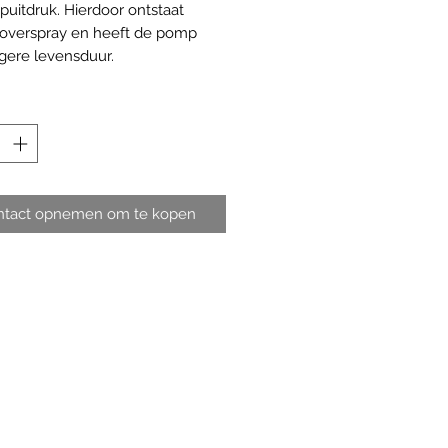
spuitdruk. Hierdoor ontstaat
overspray en heeft de pomp
gere levensduur.
ntact opnemen om te kopen