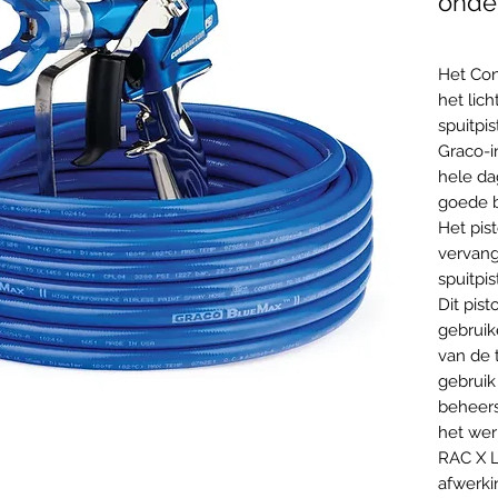
onde
Het Cont
het lic
spuitpis
Graco-i
hele da
goede b
Het pis
vervang
spuitpi
Dit pis
gebruik
van de t
gebruik
beheers
het wer
RAC X L
afwerki