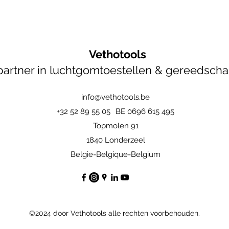
Vethotools
artner in luchtgomtoestellen & gereedsch
info@vethotools.be
+32 52 89 55 05
BE 0696 615 495
Topmolen 91
1840 Londerzeel
Belgie-Belgique-Belgium
©2024 door Vethotools alle rechten voorbehouden.