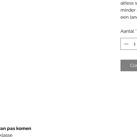
airless 
minder 
een lan
Aantal
*
Co
 van pas komen
 klasse