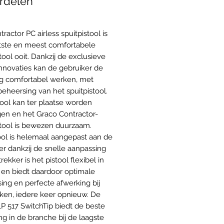
rdelen
ractor PC airless spuitpistool is
htste en meest comfortabele
tool ooit. Dankzij de exclusieve
nnovaties kan de gebruiker de
g comfortabel werken, met
eheersing van het spuitpistool.
tool kan ter plaatse worden
en en het Graco Contractor-
stool is bewezen duurzaam.
tool is helemaal aangepast aan de
er dankzij de snelle aanpassing
rekker is het pistool flexibel in
 en biedt daardoor optimale
ing en perfecte afwerking bij
ken, iedere keer opnieuw. De
P 517 SwitchTip biedt de beste
ng in de branche bij de laagste