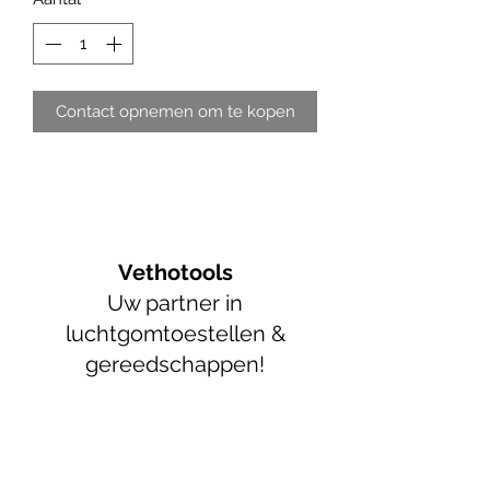
Contact opnemen om te kopen
Vethotools
Uw partner in
luchtgomtoestellen &
gereedschappen!
info@vethotools.be
+32 52 89 55 05