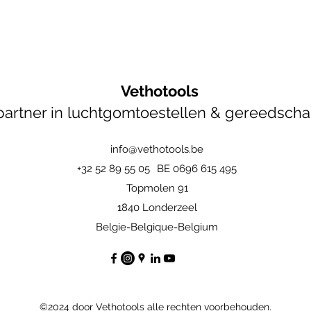
Vethotools
artner in luchtgomtoestellen & gereedsch
info@vethotools.be
+32 52 89 55 05
BE 0696 615 495
Topmolen 91
1840 Londerzeel
Belgie-Belgique-Belgium
©2024 door Vethotools alle rechten voorbehouden.