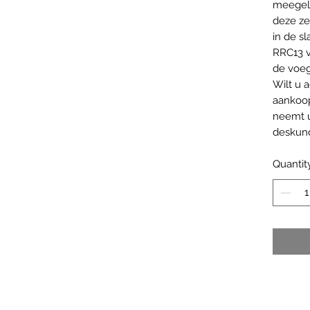
meegele
deze ze
in de s
RRC13 
de voeg
Wilt u 
aankoop
neemt u
deskun
Quantit