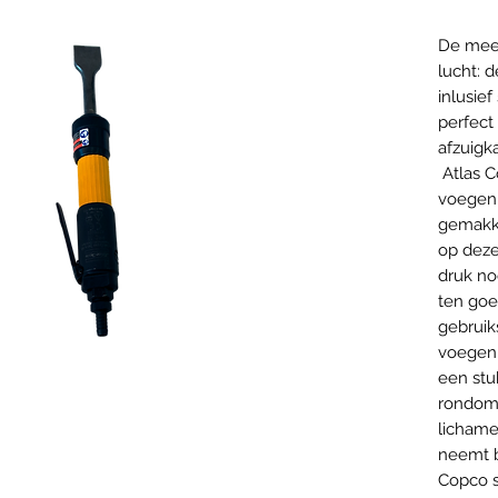
De mee
lucht: 
inlusief
perfect
afzuigk
Atlas C
voegen
gemakkel
op deze
druk no
ten goe
gebruik
voegenh
een stu
rondom 
lichame
neemt b
Copco s